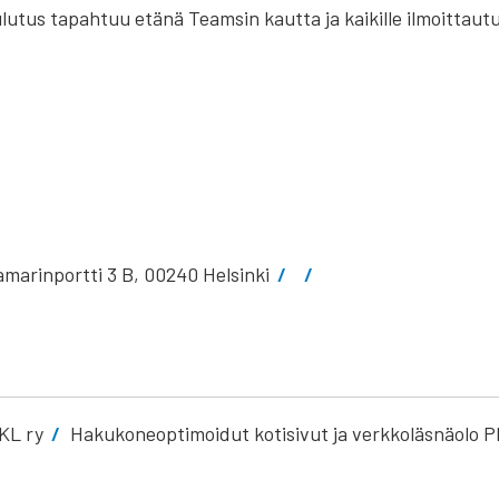
utus tapahtuu etänä Teamsin kautta ja kaikille ilmoittautun
marinportti 3 B, 00240 Helsinki
KL ry
Hakukoneoptimoidut kotisivut ja verkkoläsnäolo P