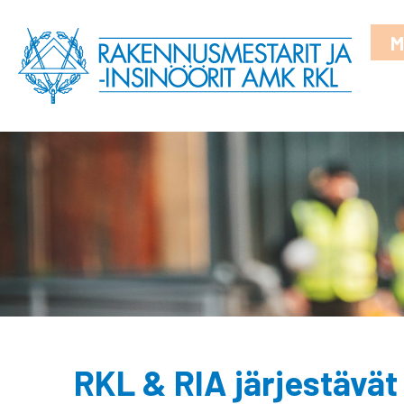
M
RKL & RIA järjestävä