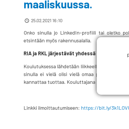
maaliskuussa.
25.02.2021 16:10
Onko sinulla jo LinkedIn-profiili tai oletko 
etsintään myös rakennusalalla.
RIA ja RKL järjestävät yhdessä opiskelijoill
Koulutuksessa lähdetään liikkeelle LinkedInin pe
sinulla ei vielä olisi vielä omaa profiilia. Ko
kannattaa tuottaa. Kouluttajana toimii Rami Sa
Linkki ilmoittautumiseen:
https://bit.ly/3k1LO