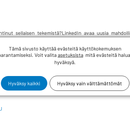
pohtinut sellaisen tekemistä?LinkedIn avaa uusia mahdoll
Tämä sivusto käyttää evästeitä käyttökokemuksen
e suunnatun maksuttoman LinkedIn-koulutuksen 16.3. kl
parantamiseksi. Voit valita
asetuksista
mitä evästeitä halua
hyväksyä.
rusteista ja kerrotaan miten tehdä juuri rakennusalalle sopi
ulutuksen jälkeen tiedät miten tehdä onnistunut LinkedIn p
lomaa Envision Oy:stä.
Hyväksy kaikki
Hyväksy vain välttämättömät
VU