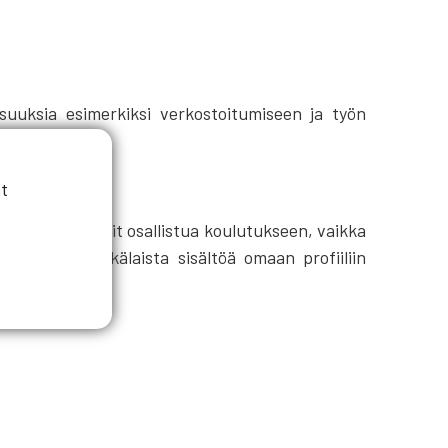
isuuksia esimerkiksi verkostoitumiseen ja työn
o 17:30-19:30.
t
va profiili. Voit osallistua koulutukseen, vaikka
rofiili ja minkälaista sisältöä omaan profiiliin