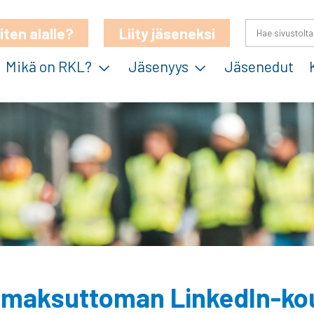
iten alalle?
Liity jäseneksi
Mikä on RKL?
Jäsenyys
Jäsenedut
t maksuttoman LinkedIn-ko