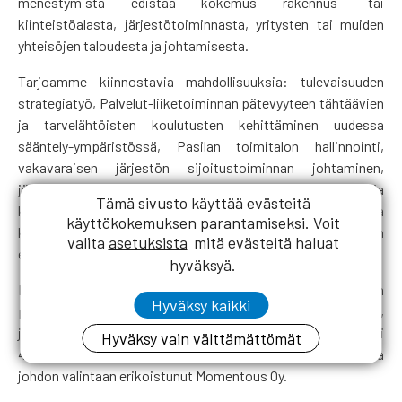
menestymistä edistää kokemus rakennus- tai
kiinteistöalasta, järjestötoiminnasta, yritysten tai muiden
yhteisöjen taloudesta ja johtamisesta.
Tarjoamme kiinnostavia mahdollisuuksia: tulevaisuuden
strategiatyö, Palvelut-liiketoiminnan pätevyyteen tähtäävien
ja tarvelähtöisten koulutusten kehittäminen uudessa
sääntely-ympäristössä, Pasilan toimitalon hallinnointi,
vakavaraisen järjestön sijoitustoiminnan johtaminen,
jäsenpalvelun kehittäminen sekä rakentamis- ja
Tämä sivusto käyttää evästeitä
kiinteistöalojen kaikkia sidosryhmiä ja koko yhteiskuntaa
käyttökokemuksen parantamiseksi. Voit
koskettavien tärkeiden teemojen ja tavoitteiden
valita
asetuksista
mitä evästeitä haluat
edistäminen.
hyväksyä.
Lisätietoja tehtävästä antaa RKL:n liittohallituksen
Hyväksy kaikki
puheenjohtaja
Jukka Lintunen
(040 088 6939,
jukka.lintunen@srv.fi) mieluiten ma 27.1. kello 16.30-17.30 ja ti
Hyväksy vain välttämättömät
4.2. kello 16.30-17.30. Toimitusjohtajan valinnassa avustaa
johdon valintaan erikoistunut Momentous Oy.