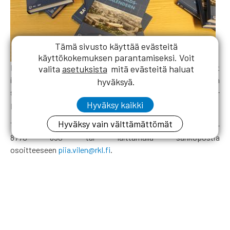
Tämä sivusto käyttää evästeitä
käyttökokemuksen parantamiseksi. Voit
RKL:n ja SBIF:n julkaisema Rakentajain Kalenteri 2019 on nyt
valita
asetuksista
mitä evästeitä haluat
ilmestynyt ensimmäistä kertaa kaksikielisenä. Kalenteria on
hyväksyä.
saatavissa meiltä RKL:n toimistolta 45 euron hintaan (+
Hyväksy kaikki
postituskulut).
Hyväksy vain välttämättömät
Tilaukset voit tehdä joko soittamalla meille numeroon 09-
8770 650 tai laittamalla sähköpostia
osoitteeseen
piia.vilen@rkl.fi
.