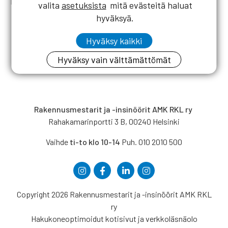
Mökkivarausjärjestelmä. Haku on avoinna 25.10. asti.
valita
asetuksista
mitä evästeitä haluat
hyväksyä.
Hyväksy kaikki
Hyväksy vain välttämättömät
Rakennusmestarit ja -insinöörit AMK RKL ry
Rahakamarinportti 3 B, 00240 Helsinki
Vaihde
ti-to klo 10-14
Puh. 010 2010 500
Copyright 2026 Rakennusmestarit ja -insinöörit AMK RKL
ry
Hakukoneoptimoidut kotisivut ja verkkoläsnäolo