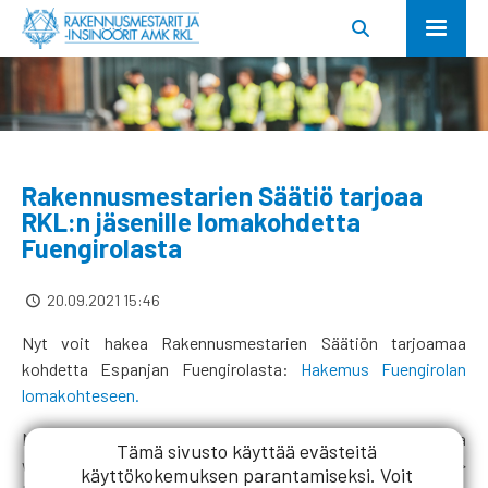
Rakennusmestarien Säätiö tarjoaa
RKL:n jäsenille lomakohdetta
Fuengirolasta
20.09.2021 15:46
Nyt voit hakea Rakennusmestarien Säätiön tarjoamaa
kohdetta Espanjan Fuengirolasta:
Hakemus Fuengirolan
lomakohteseen.
Myös muihin lomakohteisiin voit nyt hakea kirjautumalla
Tämä sivusto käyttää evästeitä
www.rkl.fi -> kirjaudu jäsenpalveluihin ->
käyttökokemuksen parantamiseksi. Voit