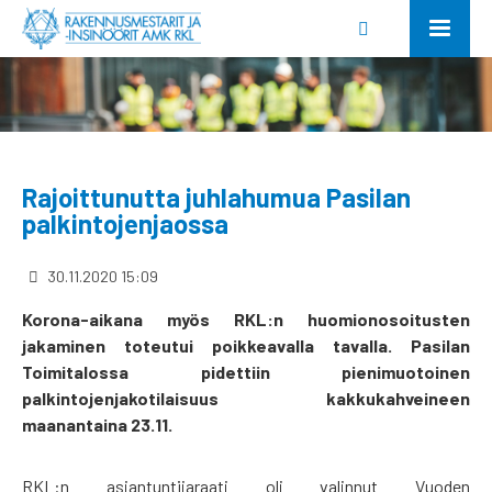
Rajoittunutta juhlahumua Pasilan
palkintojenjaossa
30.11.2020 15:09
Korona-aikana myös RKL:n huomionosoitusten
jakaminen toteutui poikkeavalla tavalla. Pasilan
Toimitalossa pidettiin pienimuotoinen
palkintojenjakotilaisuus kakkukahveineen
maanantaina 23.11.
RKL:n asiantuntijaraati oli valinnut Vuoden