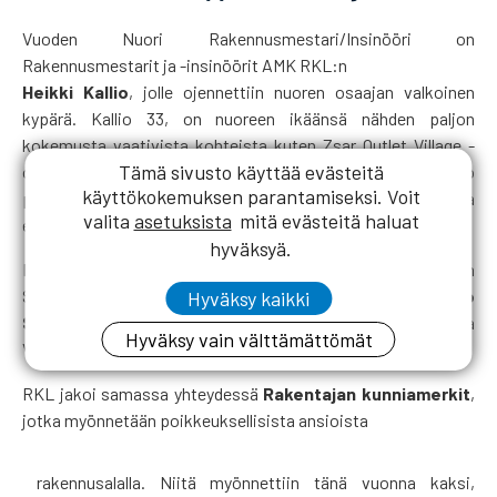
Vuoden Nuori Rakennusmestari/Insinööri on
Rakennusmestarit ja -insinöörit AMK RKL:n
Heikki Kallio
, jolle ojennettiin nuoren osaajan valkoinen
kypärä. Kallio 33, on nuoreen ikäänsä nähden paljon
kokemusta vaativista kohteista kuten Zsar Outlet Village -
Tämä sivusto käyttää evästeitä
ostoskylä, ja hän toimii myös sivutoimisena yrittäjänä. Kallio
käyttökokemuksen parantamiseksi. Voit
pitää vaimoineen remonttiblogia ”Lasitehtaan Jalokivi” ja
valita
asetuksista
mitä evästeitä haluat
ehtii myös pyörittää Haminan yhdistyksen sihteeritehtäviä.
hyväksyä.
Palkintostipendin nuorelle lahjoitti Rakennusmestarien
Säätiön puolesta hallituksen puheenjohtaja
Raimo
Hyväksy kaikki
Seppänen
ja Vuoden Mestarin pokaalin ojensi Pohjola
Hyväksy vain välttämättömät
Vakuutuksen
Juha P. Kokko.
RKL jakoi samassa yhteydessä
Rakentajan kunniamerkit
,
jotka myönnetään poikkeuksellisista ansioista
rakennusalalla. Niitä myönnettiin tänä vuonna kaksi,