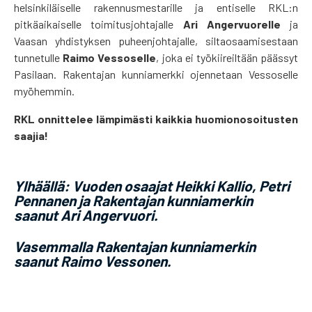
helsinkiläiselle rakennusmestarille ja entiselle RKL:n
pitkäaikaiselle toimitusjohtajalle
Ari Angervuorelle
ja
Vaasan yhdistyksen puheenjohtajalle, siltaosaamisestaan
tunnetulle
Raimo Vessoselle
, joka ei työkiireiltään päässyt
Pasilaan. Rakentajan kunniamerkki ojennetaan Vessoselle
myöhemmin.
RKL onnittelee lämpimästi kaikkia huomionosoitusten
saajia!
Ylhäällä: Vuoden osaajat Heikki Kallio, Petri
Pennanen ja Rakentajan kunniamerkin
saanut Ari Angervuori.
Vasemmalla Rakentajan kunniamerkin
saanut Raimo Vessonen.