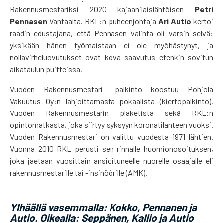
Rakennusmestariksi 2020 kajaanilaislähtöisen
Petri
Pennasen
Vantaalta. RKL:n puheenjohtaja
Ari Autio
kertoi
raadin edustajana, että Pennasen valinta oli varsin selvä:
yksikään hänen työmaistaan ei ole myöhästynyt, ja
nollavirheluovutukset ovat kova saavutus etenkin sovitun
aikataulun puitteissa.
Vuoden Rakennusmestari –palkinto koostuu Pohjola
Vakuutus Oy:n lahjoittamasta pokaalista (kiertopalkinto),
Vuoden Rakennusmestarin plaketista sekä RKL:n
opintomatkasta, joka siirtyy syksyyn koronatilanteen vuoksi.
Vuoden Rakennusmestari on valittu vuodesta 1971 lähtien.
Vuonna 2010 RKL perusti sen rinnalle huomionosoituksen,
joka jaetaan vuosittain ansioituneelle nuorelle osaajalle eli
rakennusmestarille tai -insinöörille (AMK).
Ylhäällä vasemmalla: Kokko, Pennanen ja
Autio. Oikealla: Seppänen, Kallio ja Autio