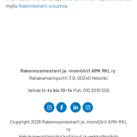
myös
Raatimestarit-sivustoa
.
Rakennusmestarit ja -insinöörit AMK RKL ry
Rahakamarinportti 3 B, 00240 Helsinki
Vaihde
ti-to klo 10-14
Puh. 010 2010 500
Copyright 2026 Rakennusmestarit ja -insinöörit AMK RKL
ry
Hakukoneoptimoidut kotisivut ja verkkoläsnäolo