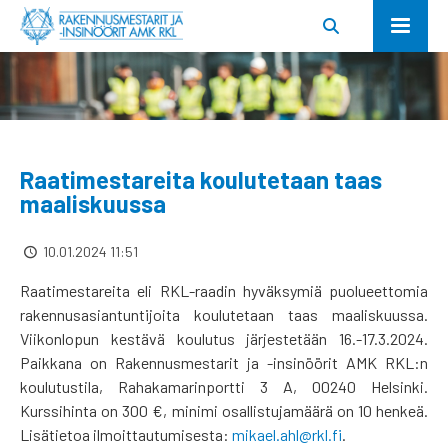
Raatimestareita koulutetaan taas
maaliskuussa
10.01.2024 11:51
Raatimestareita eli RKL-raadin hyväksymiä puolueettomia
rakennusasiantuntijoita koulutetaan taas maaliskuussa.
Viikonlopun kestävä koulutus järjestetään 16.-17.3.2024.
Paikkana on Rakennusmestarit ja -insinöörit AMK RKL:n
koulutustila, Rahakamarinportti 3 A, 00240 Helsinki.
Kurssihinta on 300 €, minimi osallistujamäärä on 10 henkeä.
Lisätietoa ilmoittautumisesta:
mikael.ahl@rkl.fi
.