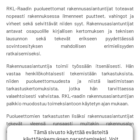
RKL-Raadin puolueettomat rakennusasiantuntijat toteavat
nopeasti rakennuksessa ilmenneet puutteet, vahingot ja
virheet sekä selvittävät niiden syyt. Rakennusasiantuntijat
antavat osapuolille kirjallisen kertomuksen ja teknisen
lausunnon sekä tekevät erikseen pyydettäessä
sovintoesityksen mahdollisen erimielisyyden
ratkaisemiseksi.
Rakennusasiantuntija toimii työssään itsenäisesti. Hän
vastaa henkilökohtaisesti tekemistään tarkastuksista,
niiden puolueettomuudesta ja niistä laatimistaan
tarkastuskertomuksista, jotka hän tarvittaessa
valaehtoisesti vahvistaa. RKL-raadin rakennusasiantuntijan
palkkio muodostuu toimeksiantoon käytetyn ajan mukaan.
Puolueettomien tarkastusten lisäksi rakennusasiantuntijat
tekevät yleensä runsaasti muitakin rakennusalan
asiantuntijatehtäviä, joihin kurssi antaa myös hyvän pohjan.
Tämä sivusto käyttää evästeitä
käyttökokemuksen parantamiseksi. Voit