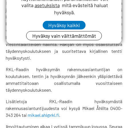
RKL-raadin rakennusasiantuntijaksi voidaan hyväksyä RKL:n
valita
asetuksista
mitä evästeitä haluat
jäsenyhdistyksen jäsen, jolla on rakennusmestarin tai sitä
hyväksyä.
korkeampi rakennusalan koulutus ja joka on maksanut RKL:n
kuluvan vuoden vuosimaksun. Lisäksi häneltä vaaditaan
Hyväksy kaikki
vähintään kymmenen vuoden työkokemus rakennusalalta,
Hyväksy vain välttämättömät
hyvä suullinen ja kirjallinen esiintymistaito, atk- ja muiden
viestintälaitteiden hallinta. Hakijan on myös osallistuttava
täydennyskoulutukseen ja suoritettava kirjallinen tentti
hyväksytysti.
RKL-Raadin hyväksymän rakennusasiantuntijan on
koulutuksen, tentin ja hyväksynnän jälkeenkin ylläpidettävä
ammattitaitoaan osallistumalla vuosittaiseen
täydennyskoulutukseen.
Lisätietoja RKL-Raadin hyväksymästä
rakennusasiantuntijuudesta voi kysyä Mikael Åhlilta 0400-
343 264 tai
mikael.ahl@rkl.fi
.
Ilmoittautuminen alkaa Lyytissä tammikuun lopussa. Seuraa