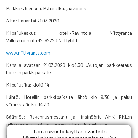
Paikka: Joensuu, Pyhäselkä, jäävaraus
Aika: Lauantai 21.03.2020.
Kilpailukeskus: Hotelli-Ravintola Niittyranta
Vallesmannintie12, 82220 Niittylahti.
www.niittyranta.com
Kanslia avataan 21.03.2020 klo8.30 .Autojen parkkeeraus
hotellin parkkipaikalle.
Kilpailuaika: klo10-14.
Lähtö: Hotellin parkkipaikalta lähtö klo 9.30 ja paluu
viimeistään klo 14.30
Säännöt: Rakennusmestarit ja -insinöörit AMK RKL:n
pilkkisäännöt. RKL ei ole vakuuttanut kilpailijoita.
Tämä sivusto käyttää evästeitä
Kilpailukala: Ahven
käyttökokemuksen parantamiseksi. Voit