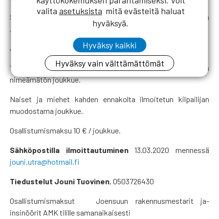
valita
asetuksista
mitä evästeitä haluat
Sarjat ja osallistumismaksut: Naiset, miehet yleinen
hyväksyä.
,55,65,75, ja nuoret 20 €
Hyväksy kaikki
Joukkuekilpailut RKL: mestaruuksista.
Hyväksy vain välttämättömät
Yhdistysten välinen mestaruus kolmen osallistujan
nimeämätön joukkue.
Naiset ja miehet kahden ennakolta ilmoitetun kilpailijan
muodostama joukkue.
Osallistumismaksu 10 € / joukkue.
Sähköpostilla ilmoittautuminen
13.03.2020 mennessä
jouni.utra@hotmail.fi
Tiedustelut Jouni Tuovinen
, 0503726430
Osallistumismaksut Joensuun rakennusmestarit ja-
insinöörit AMK tilille samanaikaisesti