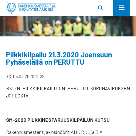
Pilkkikilpailu 21.3.2020 Joensuun
Pyhäselällä on PERUTTU
05.03.2020 11:28
RKL:N PILKKIKILPAILU ON PERUTTU KORONAVIRUKSEN
JOHDOSTA.
SM-2020 PILKKIMESTARUUSKILPAILUN KUTSU
Rakennusmestarit ja-Insinöörit AMK RKL ja RIA