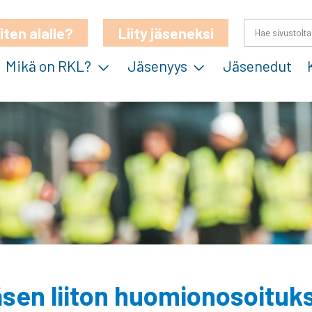
iten alalle?
Liity jäseneksi
Mikä on RKL?
Jäsenyys
Jäsenedut
äsen liiton huomionosoituks