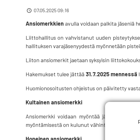
07.05.2025 09:16
Ansiomerkkien
avulla voidaan palkita jäseniä h
Liittohallitus on vahvistanut uuden pisteytykse
hallituksen varajäsenyydestä myönnetään pistei
Liiton ansiomerkit jaetaan syksyisin liittokokouk
Hakemukset tulee jättää
31.7.2025 mennessä
l
Huomionosoitusten ohjeistus on päivitetty vast
Kultainen ansiomerkki
Ansiomerkki voidaan myöntää jäsenelle jolla 
myöntämisestä on kulunut vähintään viisi vuott
Hopeinen ansiomerkki