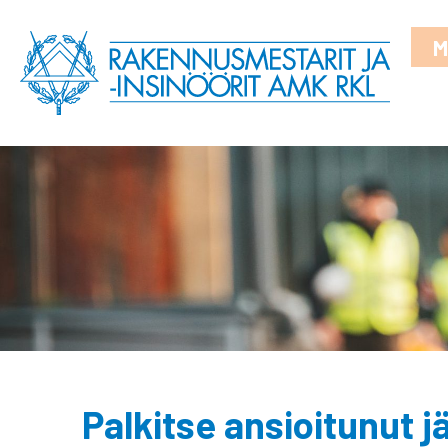
M
Palkitse ansioitunut j