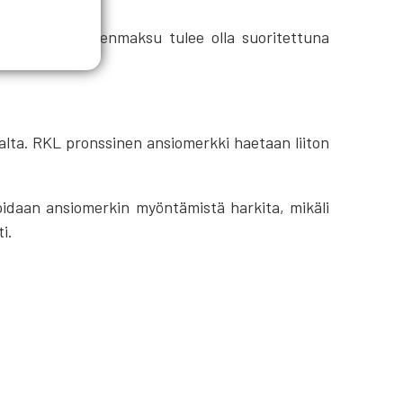
den lisäksi jäsenmaksu tulee olla suoritettuna
alta. RKL pronssinen ansiomerkki haetaan liiton
oidaan ansiomerkin myöntämistä harkita, mikäli
i.