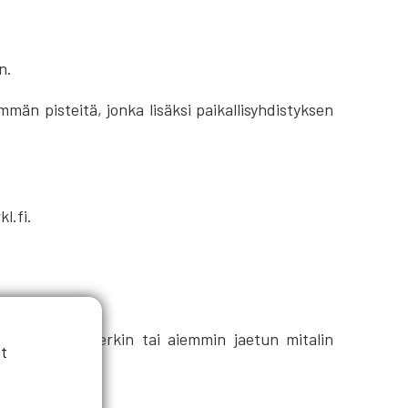
n.
män pisteitä, jonka lisäksi paikallisyhdistyksen
l.fi.
peisen ansiomerkin tai aiemmin jaetun mitalin
t