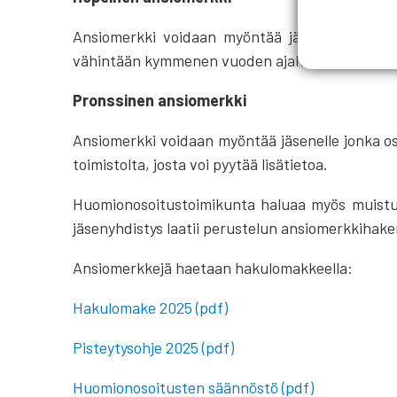
Ansiomerkki voidaan myöntää jäsenelle jolla p
vähintään kymmenen vuoden ajalta.
Pronssinen ansiomerkki
Ansiomerkki voidaan myöntää jäsenelle jonka os
toimistolta, josta voi pyytää lisätietoa.
Huomionosoitustoimikunta haluaa myös muistutt
jäsenyhdistys laatii perustelun ansiomerkkihak
Ansiomerkkejä haetaan hakulomakkeella:
Hakulomake 2025 (pdf)
Pisteytysohje 2025 (pdf)
Huomionosoitusten säännöstö (pdf)