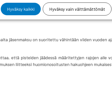
Hyväksy kaikki
Hyväksy vain välttämättömät
isteytysohjeen mukaisesti täyttyy 20 pisteen raja. Pistei
alta jäsenmaksu on suoritettu vähintään viiden vuoden aj
aa, että pisteiden jäädessä määritettyjen rajojen alle v
emuksen liitteeksi huomionosoitusten hakuohjeen mukaisest