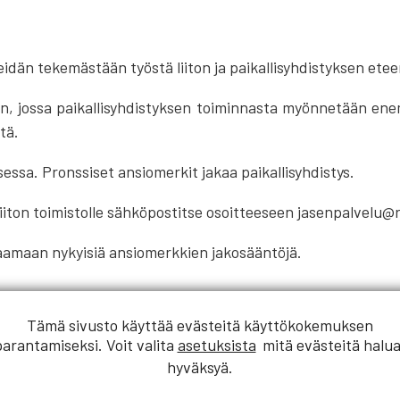
eidän tekemästään työstä liiton ja paikallisyhdistyksen etee
n, jossa paikallisyhdistyksen toiminnasta myönnetään enem
tä.
sessa. Pronssiset ansiomerkit jakaa paikallisyhdistys.
iiton toimistolle sähköpostitse osoitteeseen jasenpalvelu@rk
aamaan nykyisiä ansiomerkkien jakosääntöjä.
Tämä sivusto käyttää evästeitä käyttökokemuksen
pisteytysohjeen mukaisesti täyttyy 40 pisteen raja ja ho
parantamiseksi. Voit valita
asetuksista
mitä evästeitä halua
a.
hyväksyä.