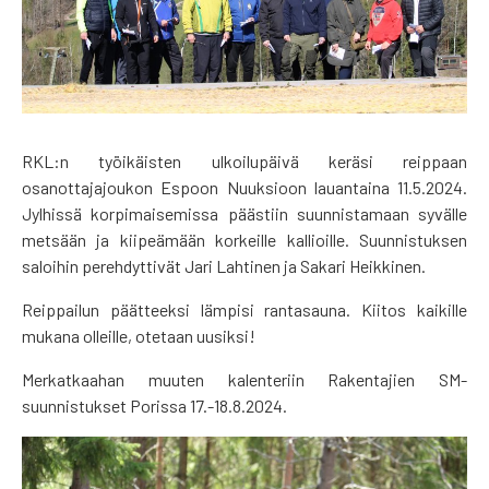
RKL:n työikäisten ulkoilupäivä keräsi reippaan
osanottajajoukon Espoon Nuuksioon lauantaina 11.5.2024.
Jylhissä korpimaisemissa päästiin suunnistamaan syvälle
metsään ja kiipeämään korkeille kallioille. Suunnistuksen
saloihin perehdyttivät Jari Lahtinen ja Sakari Heikkinen.
Reippailun päätteeksi lämpisi rantasauna. Kiitos kaikille
mukana olleille, otetaan uusiksi!
Merkatkaahan muuten kalenteriin Rakentajien SM-
suunnistukset Porissa 17.-18.8.2024.