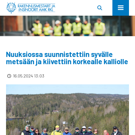
Nuuksiossa suunnistettiin syvälle
metsään ja kiivettiin korkealle kalliolle
16.05.2024 13:03