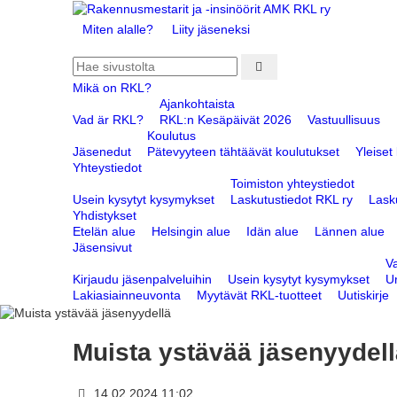
Miten alalle?
Liity jäseneksi
Mikä on RKL?
Ajankohtaista
Vad är RKL?
RKL:n Kesäpäivät 2026
Vastuullisuus
Koulutus
Jäsenedut
Pätevyyteen tähtäävät koulutukset
Yleiset
Yhteystiedot
Toimiston yhteystiedot
Usein kysytyt kysymykset
Laskutustiedot RKL ry
Lask
Yhdistykset
Etelän alue
Helsingin alue
Idän alue
Lännen alue
Jäsensivut
V
Kirjaudu jäsenpalveluihin
Usein kysytyt kysymykset
Ur
Lakiasiainneuvonta
Myytävät RKL-tuotteet
Uutiskirje
Muista ystävää jäsenyydell
14.02.2024 11:02