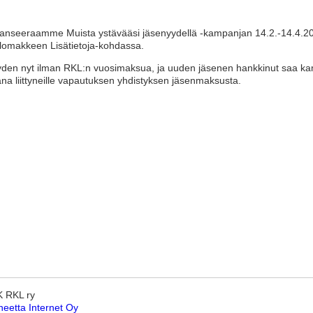
 lanseeraamme Muista ystävääsi jäsenyydellä -kampanjan 14.2.-14.4.
i lomakkeen Lisätietoja-kohdassa.
yden nyt ilman RKL:n vuosimaksua, ja uuden jäsenen hankkinut saa ka
na liittyneille vapautuksen yhdistyksen jäsenmaksusta.
K RKL ry
neetta Internet Oy