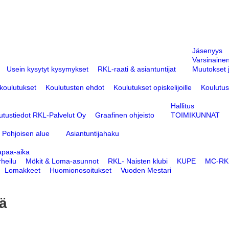
Jäsenyys
Varsinaine
Usein kysytyt kysymykset
RKL-raati & asiantuntijat
Muutokset j
 koulutukset
Koulutusten ehdot
Koulutukset opiskelijoille
Koulutus
Hallitus
utustiedot RKL-Palvelut Oy
Graafinen ohjeisto
TOIMIKUNNAT
Pohjoisen alue
Asiantuntijahaku
apaa-aika
heilu
Mökit & Loma-asunnot
RKL- Naisten klubi
KUPE
MC-RKL
Lomakkeet
Huomionosoitukset
Vuoden Mestari
ä