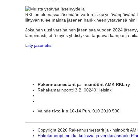
RKL on olemassa jäseniään varten: siksi ystävänpäivänä
liittyvän tulee mainita jäsenen hankkineen ystävänsä nim
Jokainen uusi varsinainen jäsen saa vuoden 2024 jäseny
lämpimästi, että myös yhdistykset tarjoavat kampanja-aika
Liity jäseneksi!
Rakennusmestarit ja -insinöörit AMK RKL ry
Rahakamarinportti 3 B, 00240 Helsinki
Vaihde
ti-to klo 10-14
Puh. 010 2010 500
Copyright 2026 Rakennusmestarit ja -insinöörit AM
Hakukoneoptimoidut kotisivut ja verkkoläsnäolo Pla