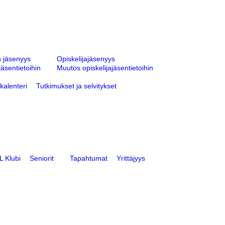
n jäsenyys
Opiskelijajäsenyys
äsentietoihin
Muutos opiskelijajäsentietoihin
kalenteri
Tutkimukset ja selvitykset
 Klubi
Seniorit
Tapahtumat
Yrittäjyys