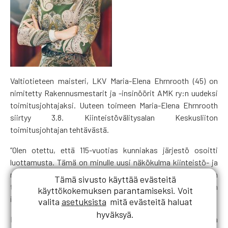
Valtiotieteen maisteri, LKV Maria-Elena Ehrnrooth (45) on
nimitetty Rakennusmestarit ja -insinöörit AMK ry:n uudeksi
toimitusjohtajaksi. Uuteen toimeen Maria-Elena Ehrnrooth
siirtyy 3.8. Kiinteistövälitysalan Keskusliiton
toimitusjohtajan tehtävästä.
”Olen otettu, että 115-vuotias kunniakas järjestö osoitti
luottamusta. Tämä on minulle uusi näkökulma kiinteistö- ja
rakennusalan kenttään. Odotan innolla rakennusmestarien
Tämä sivusto käyttää evästeitä
työhön tutustumista myös käytännön tasolla”, Ehrnrooth
käyttökokemuksen parantamiseksi. Voit
iloitsee.
valita
asetuksista
mitä evästeitä haluat
hyväksyä.
Ehrnrooth on nykyisen työnsä kautta jo tuttu kiinteistö- ja