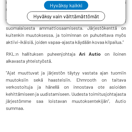
rakennusalan rinnakkaisjärjestöille, ja hän on mukana muun
Hyväksy kaikki
muassa KIRA -johtoryhmässä.
Hyväksy vain välttämättömät
”Perinteillä on arvonsa, ja RKL on kunniakas esimerkki
suomalaisesta ammattiosaamisesta. Järjestökenttä on
kuitenkin muutoksessa, ja toiminnan on puhuteltava myös
aktiivi-ikäisiä, joiden vapaa-ajasta käydään kovaa kilpailua.”
RKL:n hallituksen puheenjohtaja
Ari Autio
on iloinen
alkavasta yhteistyöstä.
”Ajat muuttuvat ja järjestön täytyy vastata ajan tuomiin
muutoksiin sekä haasteisiin. Ehrnrooth on taitava
verkostoituja ja hänellä on innostava ote asioiden
kehittämiseen ja uudistamiseen. Uudesta toimitusjohtajasta
järjestömme saa loistavan muutoksentekijän”, Autio
summaa.