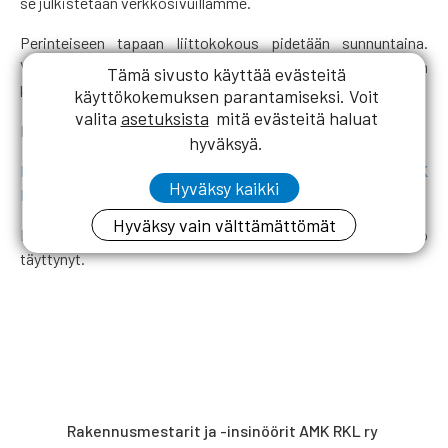
se julkistetaan verkkosivuillamme.
Perinteiseen tapaan liittokokous pidetään sunnuntaina.
Valtakirjojen tarkastukset alkavat klo 8.45, ja varsinainen
Tämä sivusto käyttää evästeitä
kokous avataan klo 10.
käyttökokemuksen parantamiseksi. Voit
valita
asetuksista
mitä evästeitä haluat
Lämpimästi tervetuloa!
hyväksyä.
Liittokokous 2021 – Rakennusmestarit ja -insinöörit AMK
Hyväksy kaikki
RKL ry
Hyväksy vain välttämättömät
PS. Hotel Tornin huonekiintiö RKL:lle on valitettavasti jo
täyttynyt.
Rakennusmestarit ja -insinöörit AMK RKL ry