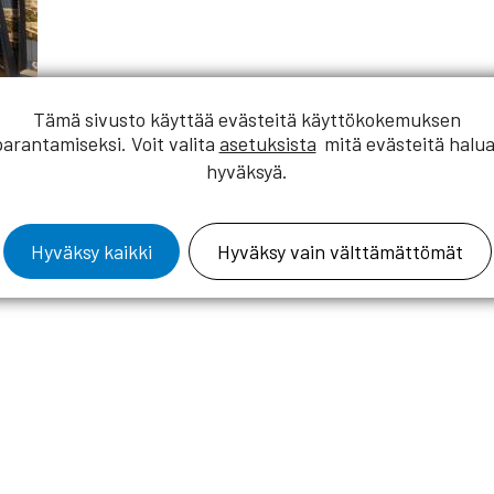
Tämä sivusto käyttää evästeitä käyttökokemuksen
parantamiseksi. Voit valita
asetuksista
mitä evästeitä halua
hyväksyä.
ing elit. Ut elit tellus, luctus nec ullamcorper mattis, p
Hyväksy kaikki
Hyväksy vain välttämättömät
rsivoitu.