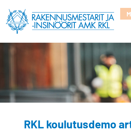
M
RKL koulutusdemo art