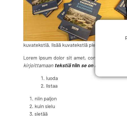
kuvatekstiä, lisää kuvatekstiä please
Lorem ipsum dolor sit amet, consectetur adipisc
kirjoittamaan
tekstiä
niin
se on lihavoitu ja ku
luoda
listaa
niin paljon
kuin sielu
sietää