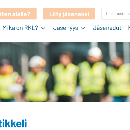
iten alalle?
Liity jäseneksi
Mikä on RKL?
Jäsenyys
Jäsenedut
ikkeli