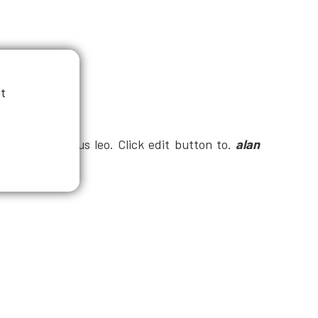
t
ulv®inar dapibus leo. Click edit button to.
alan