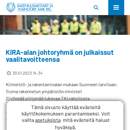
KIRA-alan johtoryhmä on julkaissut
vaalitavoitteensa
30.01.2023 14:34
Kiinteistö- ja rakentamisalan mukaan Suomeen tarvitaan:
1) oma rakennetun ympäristön ministeri
2) vihreää siirtymää tukevaa TKI-rahoitusta
3) ratkaisuja osaajapulaan
Tämä sivusto käyttää evästeitä
4) investointeja, jotka tukevat kasvua.
käyttökokemuksen parantamiseksi. Voit
Lue lisää KIRA-alan hallitusohjelmatavoitteista
täältä
!
valita
asetuksista
mitä evästeitä haluat
hyväksyä.