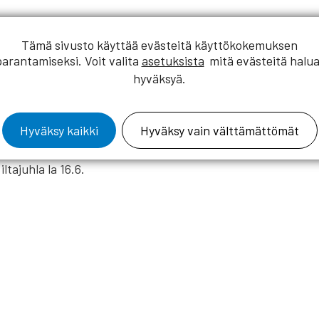
Tämä sivusto käyttää evästeitä käyttökokemuksen
stetään Kuopiossa 15.-17.6.2018. Jännittäviä kisoja tarjol
parantamiseksi. Voit valita
asetuksista
mitä evästeitä halua
ttää yhdistyksen 110-vuotisjuhlaa, tervetuloa!
hyväksyä.
Hyväksy kaikki
Hyväksy vain välttämättömät
ltajuhla la 16.6.