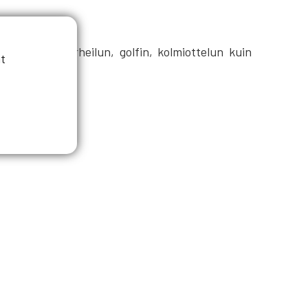
la niin yleisurheilun, golfin, kolmiottelun kuin
t