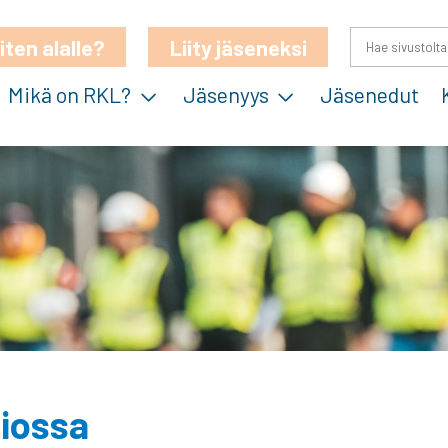
iten alalle?
Liity jäseneksi
Mikä on RKL?
Jäsenyys
Jäsenedut
iossa