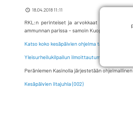
18.04.2018 11:11
RKL:n perinteiset ja arvokkaat kesäjuhlat järje
ammunnan parissa – samoin Kuopion yhdistys vie
Katso koko kesäpäivien ohjelma tästä.
Yleisurheilukilpailun ilmoittautuminen tästä.
Peräniemen Kasinolla järjestetään ohjelmallinen i
Kesäpäivien iltajuhla (002)