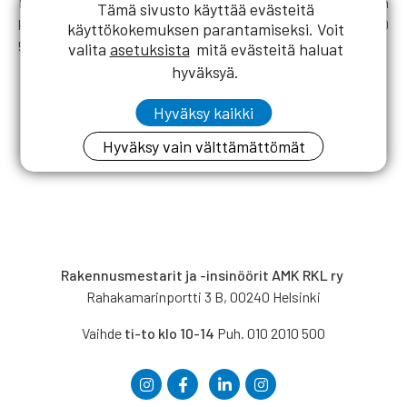
Mikäli sinulla ei ole mahdollisuutta hakea mökkiä järjestelmän
Tämä sivusto käyttää evästeitä
kautta, olethan meihin yhteydessä joko puhelimitse 010 2010
käyttökokemuksen parantamiseksi. Voit
500 (ti-to klo 10-14) tai sähköpostitse: jasenpalvelu@rkl.fi
valita
asetuksista
mitä evästeitä haluat
hyväksyä.
Hyväksy kaikki
Hyväksy vain välttämättömät
Rakennusmestarit ja -insinöörit AMK RKL ry
Rahakamarinportti 3 B, 00240 Helsinki
Vaihde
ti-to klo 10-14
Puh. 010 2010 500