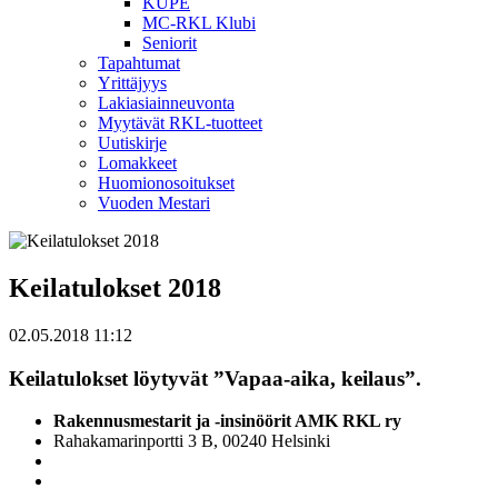
KUPE
MC-RKL Klubi
Seniorit
Tapahtumat
Yrittäjyys
Lakiasiainneuvonta
Myytävät RKL-tuotteet
Uutiskirje
Lomakkeet
Huomionosoitukset
Vuoden Mestari
Keilatulokset 2018
02.05.2018 11:12
Keilatulokset löytyvät ”Vapaa-aika, keilaus”.
Rakennusmestarit ja -insinöörit AMK RKL ry
Rahakamarinportti 3 B, 00240 Helsinki