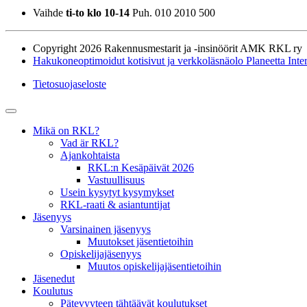
Vaihde
ti-to klo 10-14
Puh. 010 2010 500
Copyright 2026 Rakennusmestarit ja -insinöörit AMK RKL ry
Hakukoneoptimoidut kotisivut ja verkkoläsnäolo Planeetta Inte
Tietosuojaseloste
Mikä on RKL?
Vad är RKL?
Ajankohtaista
RKL:n Kesäpäivät 2026
Vastuullisuus
Usein kysytyt kysymykset
RKL-raati & asiantuntijat
Jäsenyys
Varsinainen jäsenyys
Muutokset jäsentietoihin
Opiskelijajäsenyys
Muutos opiskelijajäsentietoihin
Jäsenedut
Koulutus
Pätevyyteen tähtäävät koulutukset