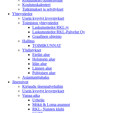
Koulutukset opiskelijoille
Koulutuskalenteri
Tutkimukset ja selvitykset
Yhteystiedot
Usein kysytyt kysymykset
Toimiston yhteystiedot
Laskutustiedot RKL ry
Laskutustiedot RKL-Palvelut Oy
Graafinen ohjeisto
Hallitus
TOIMIKUNNAT
Yhdistykset
Etelän alue
Helsingin alue
Idän alue
Lännen alue
Pohjoisen alue
Asiantuntijahaku
Jäsensivut
Kirjaudu jäsenpalveluihin
Usein kysytyt kysymykset
Vapaa-aika
Urheilu
Mökit & Loma-asunnot
RKL- Naisten klubi