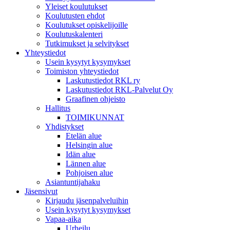
Yleiset koulutukset
Koulutusten ehdot
Koulutukset opiskelijoille
Koulutuskalenteri
Tutkimukset ja selvitykset
Yhteystiedot
Usein kysytyt kysymykset
Toimiston yhteystiedot
Laskutustiedot RKL ry
Laskutustiedot RKL-Palvelut Oy
Graafinen ohjeisto
Hallitus
TOIMIKUNNAT
Yhdistykset
Etelän alue
Helsingin alue
Idän alue
Lännen alue
Pohjoisen alue
Asiantuntijahaku
Jäsensivut
Kirjaudu jäsenpalveluihin
Usein kysytyt kysymykset
Vapaa-aika
Urheilu