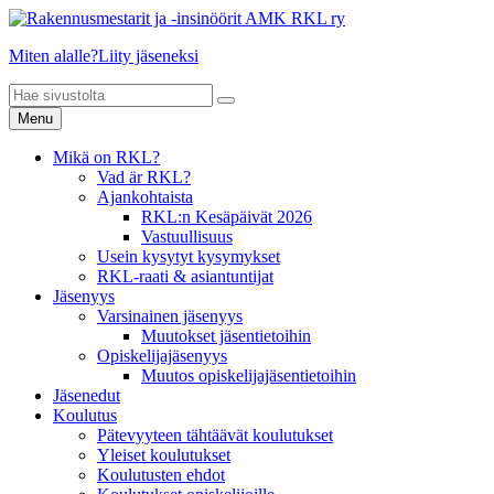
Miten alalle?
Liity jäseneksi
Menu
Mikä on RKL?
Vad är RKL?
Ajankohtaista
RKL:n Kesäpäivät 2026
Vastuullisuus
Usein kysytyt kysymykset
RKL-raati & asiantuntijat
Jäsenyys
Varsinainen jäsenyys
Muutokset jäsentietoihin
Opiskelijajäsenyys
Muutos opiskelijajäsentietoihin
Jäsenedut
Koulutus
Pätevyyteen tähtäävät koulutukset
Yleiset koulutukset
Koulutusten ehdot