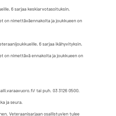
eille, 6 sarjaa keskiarvotasoituksin,
t on nimettäväennakolta ja joukkueen on
teraanijoukkueille, 6 sarjaa ikähyvityksin,
t on nimettävä ennakolta ja joukkueen on
lli.varaavuoro.fi/ tai puh. 03 3126 0500.
kka ja seura.
en. Veteraanisarjaan osallistuvien tulee