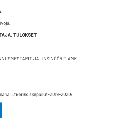
ä:
lvoja.
HTAJA, TULOKSET
RAKENNUSMESTARIT JA -INSINÖÖRIT AMK
lahalli.fi/erikoiskilpailut-2019-2020/