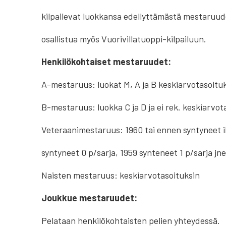
kilpailevat luokkansa edellyttämästä mestaruude
osallistua myös Vuorivillatuoppi-kilpailuun.
Henkilökohtaiset mestaruudet:
A-mestaruus: luokat M, A ja B keskiarvotasoitu
B-mestaruus: luokka C ja D ja ei rek. keskiarvot
Veteraanimestaruus: 1960 tai ennen syntyneet ik
syntyneet 0 p/sarja, 1959 synteneet 1 p/sarja jne
Naisten mestaruus: keskiarvotasoituksin
Joukkue mestaruudet:
Pelataan henkilökohtaisten pelien yhteydessä.