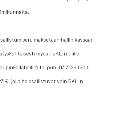
imikunnalta.
n osallistumisen, maksetaan hallin kassaan
styskohtaisesti myös TaKL:n tilille
aupinkeilahalli.fi tai puh. 03 3126 0500.
 €, jolla he osallistuvat vain RKL:n