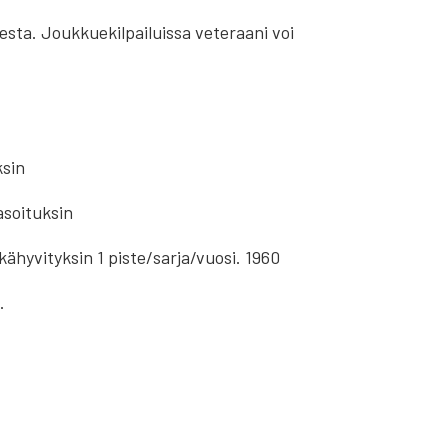
sta. Joukkuekilpailuissa veteraani voi
ksin
asoituksin
ähyvityksin 1 piste/sarja/vuosi. 1960
.