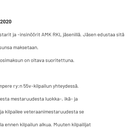
.2020
arit ja -insinöörit AMK RKL jäsenillä. Jäsen edustaa sitä
ksunsa maksetaan.
uosimaksun on oltava suoritettuna.
pere ry:n 55v-kilpailun yhteydessä.
aisesta mestaruudesta luokka-, ikä- ja
ija kilpailee veteraanimestaruudesta se
lla ennen kilpailun alkua. Muuten kilpailijat