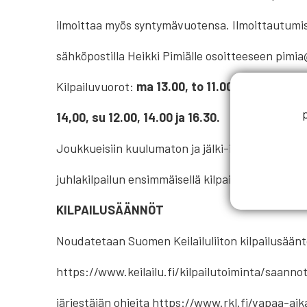
ilmoittaa myös syntymävuotensa. Ilmoittautumi
sähköpostilla Heikki Pimiälle osoitteeseen pimia
Kilpailuvuorot:
ma 13.00, to 11.00, 16,30 ja 18.30
14,00, su 12.00, 14.00 ja 16.30.
Joukkueisiin kuulumaton ja jälki-ilmoitettu osa
juhlakilpailun ensimmäisellä kilpailusuorituksella
KILPAILUSÄÄNNÖT
Noudatetaan Suomen Keilailuliiton kilpailusääntö
https://www.keilailu.fi/kilpailutoiminta/saanno
järjestäjän ohjeita https://www.rkl.fi/vapaa-aik