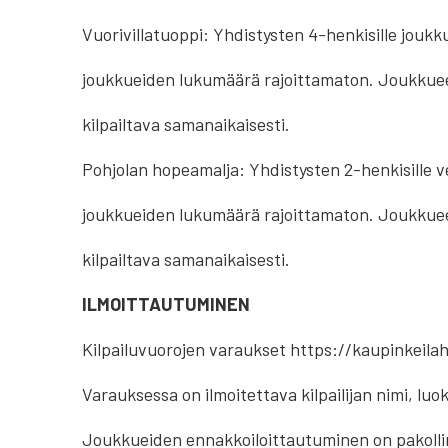
Vuorivillatuoppi: Yhdistysten 4-henkisille joukku
joukkueiden lukumäärä rajoittamaton. Joukkuee
kilpailtava samanaikaisesti.
Pohjolan hopeamalja: Yhdistysten 2-henkisille ve
joukkueiden lukumäärä rajoittamaton. Joukkuee
kilpailtava samanaikaisesti.
ILMOITTAUTUMINEN
Kilpailuvuorojen varaukset https://kaupinkeilaha
Varauksessa on ilmoitettava kilpailijan nimi, luo
Joukkueiden ennakkoiloittautuminen on pakollin