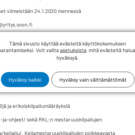
set viimeistään 24.1.2020 mennessä
@yritys.soon.fi
, pe 11.00, 13.00 ja 17.00, la 12.00 ja
Tämä sivusto käyttää evästeitä käyttökokemuksen
parantamiseksi. Voit valita
asetuksista
mitä evästeitä halua
hyväksyä.
llistuu RKL:n mestaruuskilpailuun
.
Hyväksy kaikki
Hyväksy vain välttämättömät
jä ja erikoiskilpailumääräyksiä
t-ja-ohjeet/ sekä RKL:n mestaruuskilpailujen
a/keilailu/. Keilamestaruuskilpailujen poikkeavasta