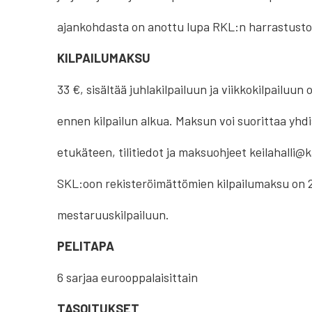
ajankohdasta on anottu lupa RKL:n harrastusto
KILPAILUMAKSU
33 €, sisältää juhlakilpailuun ja viikkokilpailuu
ennen kilpailun alkua. Maksun voi suorittaa yhdi
etukäteen, tilitiedot ja maksuohjeet keilahalli@k
SKL:oon rekisteröimättömien kilpailumaksu on 23
mestaruuskilpailuun.
PELITAPA
6 sarjaa eurooppalaisittain
TASOITUKSET