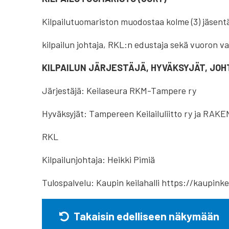
Kilpailutuomariston muodostaa kolme (3) jäsent
kilpailun johtaja, RKL:n edustaja sekä vuoron va
KILPAILUN JÄRJESTÄJÄ, HYVÄKSYJÄT, JO
Järjestäjä: Keilaseura RKM-Tampere ry
Hyväksyjät: Tampereen Keilailuliitto ry ja 
RKL
Kilpailunjohtaja: Heikki Pimiä
Tulospalvelu: Kaupin keilahalli https://kaupinkei
Takaisin edelliseen näkymään