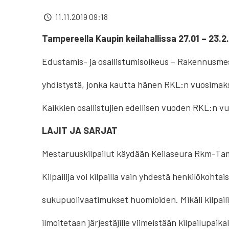
11.11.2019 09:18
Tampereella Kaupin keilahallissa 27.01 – 23.2
Edustamis- ja osallistumisoikeus – Rakennusmest
yhdistystä, jonka kautta hänen RKL:n vuosima
Kaikkien osallistujien edellisen vuoden RKL:n v
LAJIT JA SARJAT
Mestaruuskilpailut käydään Keilaseura Rkm-Tam
Kilpailija voi kilpailla vain yhdestä henkilökoht
sukupuolivaatimukset huomioiden. Mikäli kilpail
ilmoitetaan järjestäjille viimeistään kilpailupaika