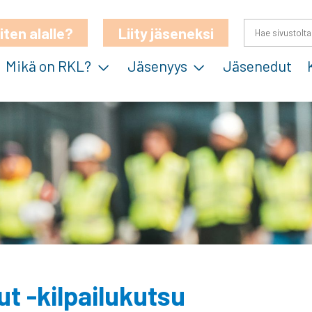
iten alalle?
Liity jäseneksi
Mikä on RKL?
Jäsenyys
Jäsenedut
t -kilpailukutsu