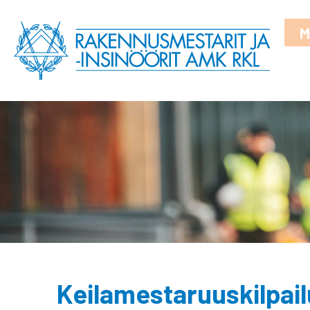
M
Keilamestaruuskilpailu