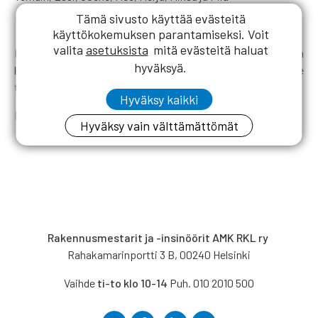
Tämä sivusto käyttää evästeitä
käyttökokemuksen parantamiseksi. Voit
valita
asetuksista
mitä evästeitä haluat
RKL:n Mestarilaulajat eivät ole voineet konsertoida lainkaan
hyväksyä.
koronarajoitteiden vuoksi, ja siksi liitimme
tervehdykseemme ammattikunnan oman laululahjan.
Hyväksy kaikki
Mestarilaulajat – En etsi valtaa loistoa
Hyväksy vain välttämättömät
Rakennusmestarit ja -insinöörit AMK RKL ry
Rahakamarinportti 3 B, 00240 Helsinki
Vaihde
ti-to klo 10-14
Puh. 010 2010 500