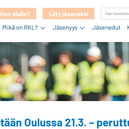
iten alalle?
Liity jäseneksi
Mikä on RKL?
Jäsenyys
Jäsenedut
tetään Oulussa 21.3. – perutt