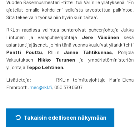
Vuoden Rakennusmestari -titteli tuli Vallinille yllätyksenä. ”En
ajatellut omalle kohdalleni sellaista arvostettua palkintoa.
Sitä tekee vain työnsä niin hyvin kuin taitaa”.
RKL:n raadissa valintaa puntaroivat puheenjohtaja Jukka
Lintunen ja varapuheenjohtaja
Jere Väisänen
sekä
asiantuntijajäsenet, joihin tänä vuonna kuuluivat yliarkkitehti
Pentti Pouttu
, RIL:n
Janne Tähtikunnas
, Pohjola
Vakuutuksen
Mikko Turunen
ja ympäristöministeriön
ylijohtaja
Teppo Lehtinen
.
Lisätietoja: RKL:n toimitusjohtaja Maria-Elena
Ehrnrooth,
mec@rkl.fi
, 050 379 0507
Takaisin edelliseen näkymään