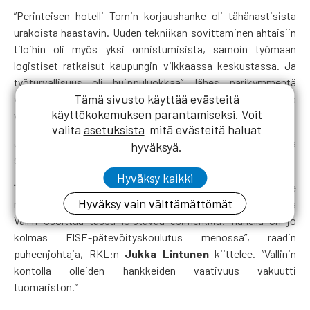
”Perinteisen hotelli Tornin korjaushanke oli tähänastisista
urakoista haastavin. Uuden tekniikan sovittaminen ahtaisiin
tiloihin oli myös yksi onnistumisista, samoin työmaan
logistiset ratkaisut kaupungin vilkkaassa keskustassa. Ja
työturvallisuus oli huippuluokkaa”, lähes parikymmentä
Tämä sivusto käyttää evästeitä
vuotta Haahtelan leivissä rakennuttajakonsulttina ja
käyttökokemuksen parantamiseksi. Voit
valvojana viihtynyt Vallin toteaa.
valita
asetuksista
mitä evästeitä haluat
Jatkuvaan itsensä kouluttamiseen innostunut Vallin on aina
hyväksyä.
suoriutunut myös opinnoissaan kiitettävästi.
Hyväksy kaikki
”Oman ammattitaidon kehittäminen on meille
Hyväksy vain välttämättömät
rakennusmestareille todella tärkeää, oikea sydämen asia, ja
Vallin osoittaa tässä loistavaa esimerkkiä: hänellä on jo
kolmas FISE-pätevöityskoulutus menossa”, raadin
puheenjohtaja, RKL:n
Jukka Lintunen
kiittelee. ”Vallinin
kontolla olleiden hankkeiden vaativuus vakuutti
tuomariston.”