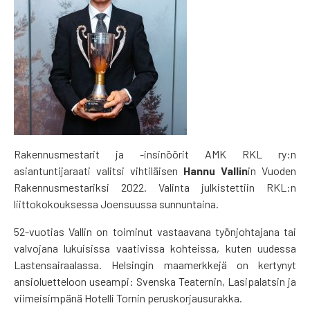
Rakennusmestarit ja -insinöörit AMK RKL ry:n
asiantuntijaraati valitsi vihtiläisen
Hannu Vallin
in Vuoden
Rakennusmestariksi 2022. Valinta julkistettiin RKL:n
liittokokouksessa Joensuussa sunnuntaina.
52-vuotias Vallin on toiminut vastaavana työnjohtajana tai
valvojana lukuisissa vaativissa kohteissa, kuten uudessa
Lastensairaalassa. Helsingin maamerkkejä on kertynyt
ansioluetteloon useampi: Svenska Teaternin, Lasipalatsin ja
viimeisimpänä Hotelli Tornin peruskorjausurakka.