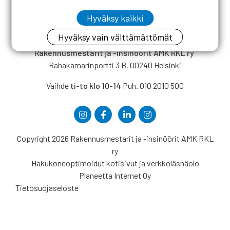
Hyväksy kaikki
Hyväksy vain välttämättömät
Rakennusmestarit ja -insinöörit AMK RKL ry
Rahakamarinportti 3 B, 00240 Helsinki
Vaihde
ti-to klo 10-14
Puh. 010 2010 500
Copyright 2026 Rakennusmestarit ja -insinöörit AMK RKL
ry
Hakukoneoptimoidut kotisivut ja verkkoläsnäolo
Planeetta Internet Oy
Tietosuojaseloste