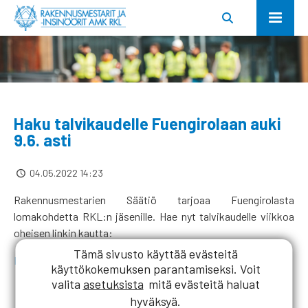
Haku talvikaudelle Fuengirolaan auki
9.6. asti
04.05.2022 14:23
Rakennusmestarien Säätiö tarjoaa Fuengirolasta
lomakohdetta RKL:n jäsenille. Hae nyt talvikaudelle viikkoa
oheisen linkin kautta:
Tämä sivusto käyttää evästeitä
Hakulomake Fuengirolaan
käyttökokemuksen parantamiseksi. Voit
valita
asetuksista
mitä evästeitä haluat
hyväksyä.