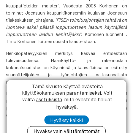
kauppatieteiden maisteri. Vuodesta 2008 Korhonen on
toiminut Joensuun kaupunkikonserniin kuuluvan Joensuun
tilakeskuksen johtajana.
”FISEn toimitusjohtajan tehtävä on
luonteva askel päästä lopputuotteen laadun käyttäjästä
lopputuotteen laadun kehittäjäksi”
, Korhonen luonnehtii.
Timo Korhonen iloitsee uusista haasteistaan.
Henkilöpätevyyksien merkitys kasvaa entisestään
tulevaisuudessa. Maankäyttö- ja rakennuslain
kokonaisuudistus on käynnissä ja kaavailuissa on esitetty
suunnittelijoiden ja työnjohtajien valtakunnallista
pätevyysrekisteriä, jota ylläpitäisi YM:n valtuuttamat tahot.
Tämä sivusto käyttää evästeitä
käyttökokemuksen parantamiseksi. Voit
FISEn pätevyysjärjestelmässä on tällä hetkellä 81
valita
asetuksista
mitä evästeitä haluat
pätevyysnimikettä. Pätevyysrekisterissä on 9100
hyväksyä.
pätevyyttä. FISE ylläpitää myös rakennusvirhepankkia, jossa
on 82 rakennusvirhekorttia.
Hyväksy kaikki
Hyväksy vain välttämättömät