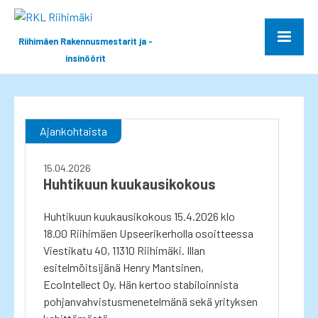
Riihimäen Rakennusmestarit ja -
insinöörit
Ajankohtaista
15.04.2026
Huhtikuun kuukausikokous
Huhtikuun kuukausikokous 15.4.2026 klo
18.00 Riihimäen Upseerikerholla osoitteessa
Viestikatu 40, 11310 Riihimäki. Illan
esitelmöitsijänä Henry Mantsinen,
EcoIntellect Oy. Hän kertoo stabiloinnista
pohjanvahvistusmenetelmänä sekä yrityksen