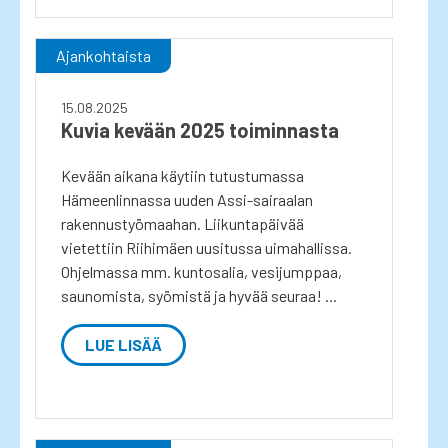
Ajankohtaista
15.08.2025
Kuvia kevään 2025 toiminnasta
Kevään aikana käytiin tutustumassa
Hämeenlinnassa uuden Assi-sairaalan
rakennustyömaahan. Liikuntapäivää
vietettiin Riihimäen uusitussa uimahallissa.
Ohjelmassa mm. kuntosalia, vesijumppaa,
saunomista, syömistä ja hyvää seuraa! ...
LUE LISÄÄ