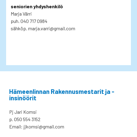
seniorien yhdyshenkilö
Marja Värri
puh. 040 717 0984
sähköp. marja.varri@gmail.com
Hämeenlinnan Rakennusmestarit ja -
insinöörit
Pj Jari Komsi
p.
050 554 3152
Email: jjkomsi@gmail.com