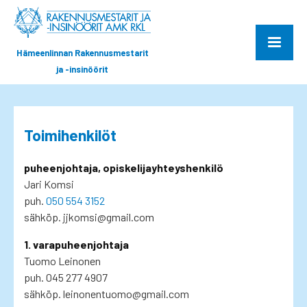
Hämeenlinnan Rakennusmestarit
ja -insinöörit
Toimihenkilöt
puheenjohtaja, opiskelijayhteyshenkilö
Jari Komsi
puh.
050 554 3152
sähköp. jjkomsi@gmail.com
1. varapuheenjohtaja
Tuomo Leinonen
puh. 045 277 4907
sähköp. leinonentuomo@gmail.com