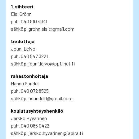
1. sihteeri
Elsi Gröhn
puh. 040 910 4341
sähköp. grohn.elsi@gmail.com
tiedottaja
Jouni Leivo
puh. 040 547 3221
sähköp. jouni.leivo@pp1.inet.fi
rahastonhoitaja
Hannu Sundell
puh. 040 072 8525
sähköp. hsundell1@gmail.com
koulutusyhteyshenkilö
Jarkko Hyvärinen
puh. 040 085 0422
sähköp. jarkko.hyvarinen@japira.fi