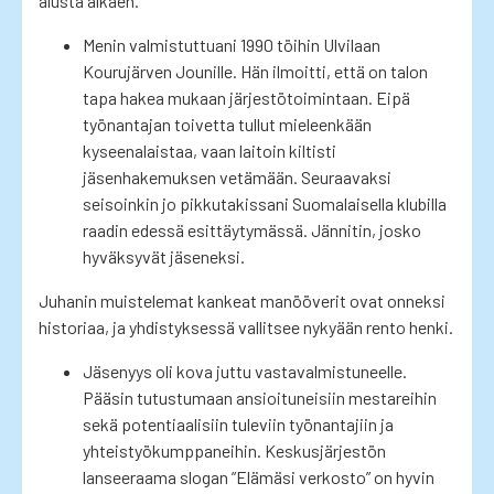
alusta alkaen.
Menin valmistuttuani 1990 töihin Ulvilaan
Kourujärven Jounille. Hän ilmoitti, että on talon
tapa hakea mukaan järjestötoimintaan. Eipä
työnantajan toivetta tullut mieleenkään
kyseenalaistaa, vaan laitoin kiltisti
jäsenhakemuksen vetämään. Seuraavaksi
seisoinkin jo pikkutakissani Suomalaisella klubilla
raadin edessä esittäytymässä. Jännitin, josko
hyväksyvät jäseneksi.
Juhanin muistelemat kankeat manööverit ovat onneksi
historiaa, ja yhdistyksessä vallitsee nykyään rento henki.
Jäsenyys oli kova juttu vastavalmistuneelle.
Pääsin tutustumaan ansioituneisiin mestareihin
sekä potentiaalisiin tuleviin työnantajiin ja
yhteistyökumppaneihin. Keskusjärjestön
lanseeraama slogan ”Elämäsi verkosto” on hyvin