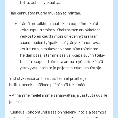
totta, Juhani vakuuttaa.
Hän kannustaa nuoria mukaan toimintaa.
Tämä on kaikkea muuta kuin paperinmakuista
kokouspuurtamista. Yhdistyksen arvokkaiden
verkostojen kautta moni on edennyt urallaan,
saanut uuden työpaikan, löytänyt kiinnostavaa
koulutusta ja mukavaa vapaa-ajan toimintaa.
Meidän osaajistamme saa vaikkapa suunnittelu-
tai piirrosapua. Toiminta antaa myös elinikäisiä
ystävyyssuhteista ja paljon hauskoja muistoja.
Yhdistyksessä on tilaa uusille mielipiteille, ja
hallitukseenkin pääsee päätöksiä tekemään.
– Annamme mielellämme sananvaltaa ja vastuuta uusille
jäsenille.
Kuukausikokoontumisissa on mielenkiintoisia teemoja,