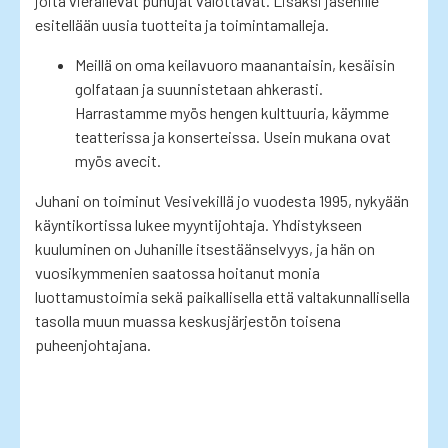
joita vierailevat puhujat valottavat. Lisäksi jäsenille
esitellään uusia tuotteita ja toimintamalleja.
Meillä on oma keilavuoro maanantaisin, kesäisin
golfataan ja suunnistetaan ahkerasti.
Harrastamme myös hengen kulttuuria, käymme
teatterissa ja konserteissa. Usein mukana ovat
myös avecit.
Juhani on toiminut Vesivekillä jo vuodesta 1995, nykyään
käyntikortissa lukee myyntijohtaja. Yhdistykseen
kuuluminen on Juhanille itsestäänselvyys, ja hän on
vuosikymmenien saatossa hoitanut monia
luottamustoimia sekä paikallisella että valtakunnallisella
tasolla muun muassa keskusjärjestön toisena
puheenjohtajana.