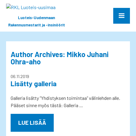
Luoteis-Uudenmaan
Rakennusmestarit ja -insinöörit
Author Archives: Mikko Juhani
Ohra-aho
06.11.2019
Lisätty galleria
Galleria lisätty ”Yhdistyksen toimintaa” välinlehden alle.
Pääset sinne myös tästä: Galleria ...
LUE LISÄÄ