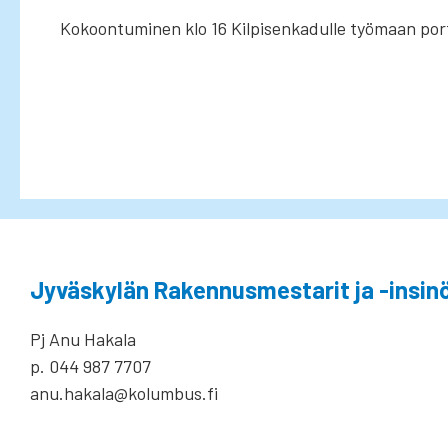
Kokoontuminen klo 16 Kilpisenkadulle työmaan port
Jyväskylän Rakennusmestarit ja -insinö
Pj Anu Hakala
p. 044 987 7707
anu.hakala@kolumbus.fi