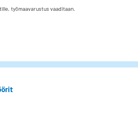
ille, työmaavarustus vaaditaan.
örit