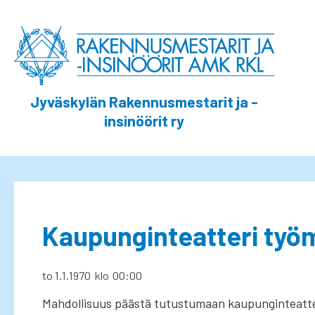
Jyväskylän Rakennusmestarit ja -
insinöörit ry
Kaupunginteatteri työm
to 1.1.1970
klo
00:00
Mahdollisuus päästä tutustumaan kaupunginteatte