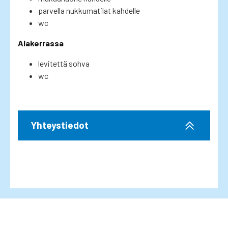
parvella nukkumatilat kahdelle
wc
Alakerrassa
levitettä sohva
wc
Yhteystiedot