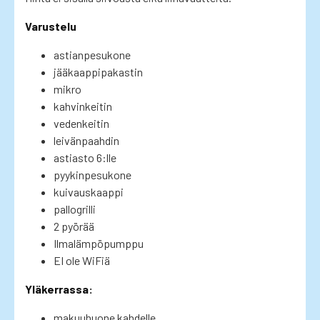
Varustelu
astianpesukone
jääkaappipakastin
mikro
kahvinkeitin
vedenkeitin
leivänpaahdin
astiasto 6:lle
pyykinpesukone
kuivauskaappi
pallogrilli
2 pyörää
Ilmalämpöpumppu
EI ole WiFiä
Yläkerrassa:
makuuhuone kahdelle