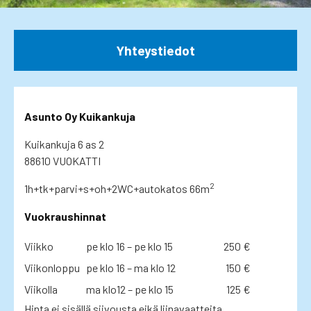
Yhteystiedot
Asunto Oy Kuikankuja
Kuikankuja 6 as 2
88610 VUOKATTI
2
1h+tk+parvi+s+oh+2WC+autokatos 66m
Vuokraushinnat
Viikko
pe klo 16 – pe klo 15
250 €
Viikonloppu
pe klo 16 – ma klo 12
150 €
Viikolla
ma klo12 – pe klo 15
125 €
Hinta ei sisällä siivousta eikä liinavaatteita.